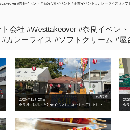
sttakeover #奈良イベント #金融会社イベント #企業イベント #カレーライス #ソ
会社 #Westtakeover #奈良イベ
 #カレーライス #ソフトクリーム #屋
実績
出店実績
2025年12月28日
20
示場で集客イベントに出店しました！
奈良県生駒郡の自治会イベントに屋台を出店しました！