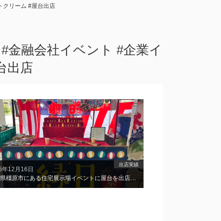
フトクリーム #屋台出店
ント #金融会社イベント #企業イ
台出店
出店実績
25年12月16日
奈良県橿原市にある住宅展示場イベントに屋台を出店しました！