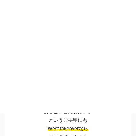
まとめ
今回の奈良市・
自動車メーカー様のイベントでは
安納芋一品ながらも
本物の美味しさで
来場されたお客様に
特別なひとときを
お届けできました！
「シンプルでも
本物の味で
お客様を喜ばせたい」
というご要望にも
West-takeoverなら